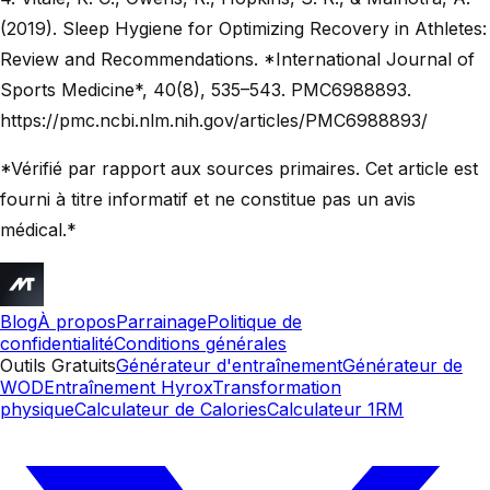
(2019). Sleep Hygiene for Optimizing Recovery in Athletes:
Review and Recommendations. *International Journal of
Sports Medicine*, 40(8), 535–543. PMC6988893.
https://pmc.ncbi.nlm.nih.gov/articles/PMC6988893/
*Vérifié par rapport aux sources primaires. Cet article est
fourni à titre informatif et ne constitue pas un avis
médical.*
Blog
À propos
Parrainage
Politique de
confidentialité
Conditions générales
Outils Gratuits
Générateur d'entraînement
Générateur de
WOD
Entraînement Hyrox
Transformation
physique
Calculateur de Calories
Calculateur 1RM