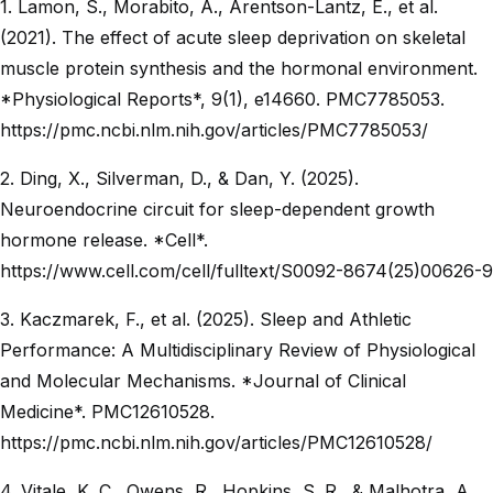
1. Lamon, S., Morabito, A., Arentson-Lantz, E., et al.
(2021). The effect of acute sleep deprivation on skeletal
muscle protein synthesis and the hormonal environment.
*Physiological Reports*, 9(1), e14660. PMC7785053.
https://pmc.ncbi.nlm.nih.gov/articles/PMC7785053/
2. Ding, X., Silverman, D., & Dan, Y. (2025).
Neuroendocrine circuit for sleep-dependent growth
hormone release. *Cell*.
https://www.cell.com/cell/fulltext/S0092-8674(25)00626-9
3. Kaczmarek, F., et al. (2025). Sleep and Athletic
Performance: A Multidisciplinary Review of Physiological
and Molecular Mechanisms. *Journal of Clinical
Medicine*. PMC12610528.
https://pmc.ncbi.nlm.nih.gov/articles/PMC12610528/
4. Vitale, K. C., Owens, R., Hopkins, S. R., & Malhotra, A.