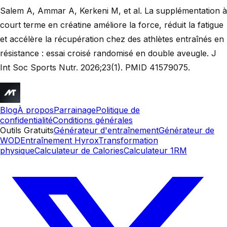
Salem A, Ammar A, Kerkeni M, et al. La supplémentation à
court terme en créatine améliore la force, réduit la fatigue
et accélère la récupération chez des athlètes entraînés en
résistance : essai croisé randomisé en double aveugle. J
Int Soc Sports Nutr. 2026;23(1). PMID 41579075.
Blog
À propos
Parrainage
Politique de
confidentialité
Conditions générales
Outils Gratuits
Générateur d'entraînement
Générateur de
WOD
Entraînement Hyrox
Transformation
physique
Calculateur de Calories
Calculateur 1RM