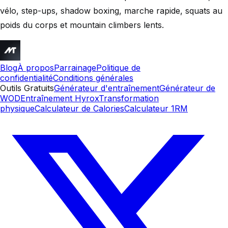
vélo, step-ups, shadow boxing, marche rapide, squats au
poids du corps et mountain climbers lents.
Blog
À propos
Parrainage
Politique de
confidentialité
Conditions générales
Outils Gratuits
Générateur d'entraînement
Générateur de
WOD
Entraînement Hyrox
Transformation
physique
Calculateur de Calories
Calculateur 1RM