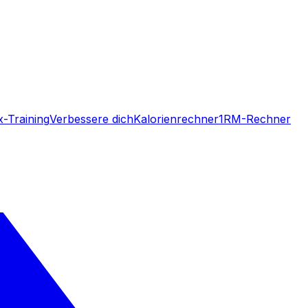
-Training
Verbessere dich
Kalorienrechner
1RM-Rechner