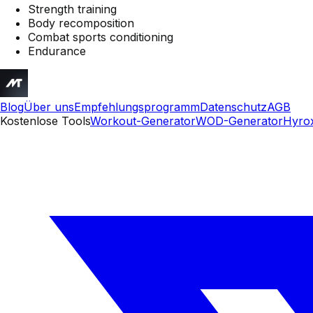
Strength training
Body recomposition
Combat sports conditioning
Endurance
Blog
Über uns
Empfehlungsprogramm
Datenschutz
AGB
Kostenlose Tools
Workout-Generator
WOD-Generator
Hyrox